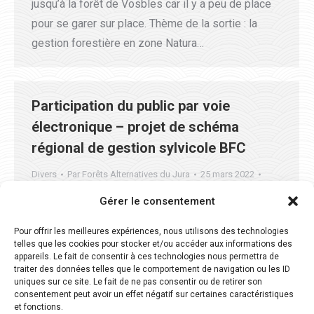
jusqu’à la forêt de Vosbles car il y a peu de place
pour se garer sur place. Thème de la sortie : la
gestion forestière en zone Natura…
Participation du public par voie
électronique – projet de schéma
régional de gestion sylvicole BFC
Divers
Par
Forêts Alternatives du Jura
25 mars 2022
Laisser un commentaire
Gérer le consentement
Aux réseaux forestiers alternatif de bourgogne
Pour offrir les meilleures expériences, nous utilisons des technologies
franche comté. https://draaf.bourgogne-franche-
telles que les cookies pour stocker et/ou accéder aux informations des
comte.agriculture.gouv.fr/Participation-du-public-
appareils. Le fait de consentir à ces technologies nous permettra de
traiter des données telles que le comportement de navigation ou les ID
par-voie
uniques sur ce site. Le fait de ne pas consentir ou de retirer son
consentement peut avoir un effet négatif sur certaines caractéristiques
et fonctions.