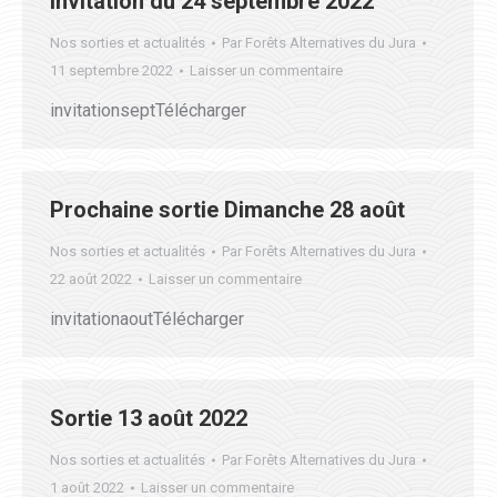
Invitation du 24 septembre 2022
Nos sorties et actualités
Par
Forêts Alternatives du Jura
11 septembre 2022
Laisser un commentaire
invitationseptTélécharger
Prochaine sortie Dimanche 28 août
Nos sorties et actualités
Par
Forêts Alternatives du Jura
22 août 2022
Laisser un commentaire
invitationaoutTélécharger
Sortie 13 août 2022
Nos sorties et actualités
Par
Forêts Alternatives du Jura
1 août 2022
Laisser un commentaire