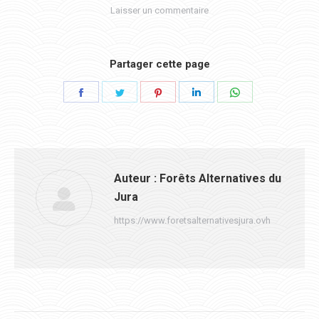
Laisser un commentaire
Partager cette page
Partager
Partager
Partager
Partager
Partager
sur
sur
sur
sur
sur
Facebook
Twitter
Pinterest
LinkedIn
WhatsApp
Auteur :
Forêts Alternatives du
Jura
https://www.foretsalternativesjura.ovh