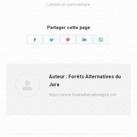
Laisser un commentaire
Partager cette page
Partager
Partager
Partager
Partager
Partager
sur
sur
sur
sur
sur
Facebook
Twitter
Pinterest
LinkedIn
WhatsApp
Auteur :
Forêts Alternatives du
Jura
https://www.foretsalternativesjura.ovh