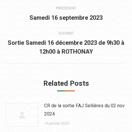
Navigation
PRÉCÉDENT
article
Article
Samedi 16 septembre 2023
précédent
:
SUIVANT
Sortie Samedi 16 décembre 2023 de 9h30 à
Article
12h00 à ROTHONAY
suivant
:
Related Posts
CR de la sortie FAJ Sellières du 02 nov
2024
14 janvier 2025