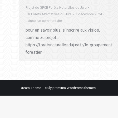
Projet de GFCE Forêts Naturelles du Jura
Par
Forêts Alternatives du Jura
1 décembre 2024
Laisser un commentaire
pour en savoir plus, s’inscrire aux visios,
comme au projet…
https://foretsnaturellesdujura.fr/le-groupement-
forestier
Dream-Theme — truly
premium WordPress themes