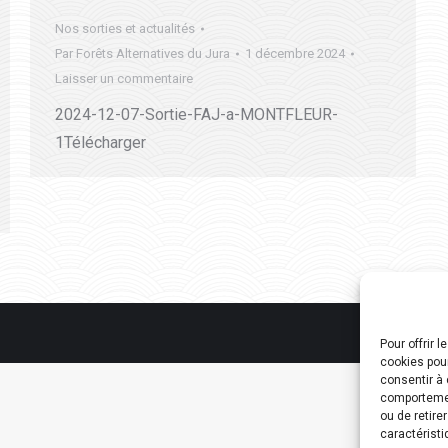
Nos sorties et actualités
Par
Forêts Alternatives du Jura
1 décembre 2024
Laisser un commentaire
2024-12-07-Sortie-FAJ-a-MONTFLEUR-
1Télécharger
Pour offrir 
cookies pour
consentir à 
comportement
ou de retire
caractéristi