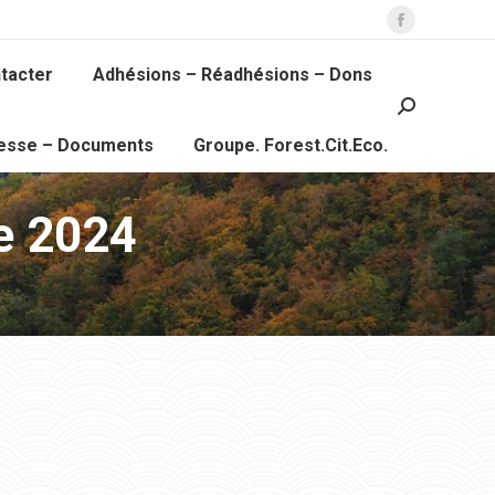
Facebook
page
tacter
Adhésions – Réadhésions – Dons
opens
Recherche
in
:
resse – Documents
Groupe. Forest.Cit.Eco.
new
window
e 2024