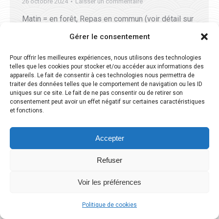
26 octobre 2024
Laisser un commentaire
Matin = en forêt, Repas en commun (voir détail sur
la fiche = votre pique-nique ou repas à 14€/pers.
Gérer le consentement
s’inscrire !), Après-midi = boum d’échanges sur
Pour offrir les meilleures expériences, nous utilisons des technologies
FAJ et projet grpt forestier
telles que les cookies pour stocker et/ou accéder aux informations des
appareils. Le fait de consentir à ces technologies nous permettra de
traiter des données telles que le comportement de navigation ou les ID
uniques sur ce site. Le fait de ne pas consentir ou de retirer son
consentement peut avoir un effet négatif sur certaines caractéristiques
et fonctions.
Dream-Theme — truly
premium WordPress themes
Accepter
Association Forêts Alternatives du Jura - 2026 -
Mentions légales
Refuser
Voir les préférences
Politique de cookies