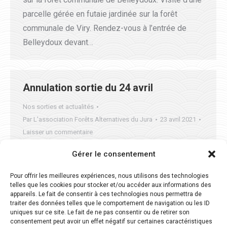
parcelle gérée en futaie jardinée sur la forêt
communale de Viry. Rendez-vous à l’entrée de
Belleydoux devant…
Annulation sortie du 24 avril
Nos sorties et actualités
Par
L'association Forêts Alternatives du Jura
23 avril 2021
Laisser un commentaire
Bonjour à tous, Nous sommes malheureusement
Gérer le consentement
encore une fois contraints d’annuler la sortie terrain
Pour offrir les meilleures expériences, nous utilisons des technologies
prévue ce samedi 24 avril sur la parcelle de
telles que les cookies pour stocker et/ou accéder aux informations des
Villards d’héria. La limitation des déplacements et
appareils. Le fait de consentir à ces technologies nous permettra de
traiter des données telles que le comportement de navigation ou les ID
du nombre de participants ne nous permettent pas
uniques sur ce site. Le fait de ne pas consentir ou de retirer son
de nous retrouver comme nous le souhaitions.
consentement peut avoir un effet négatif sur certaines caractéristiques